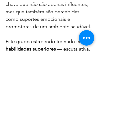
chave que não são apenas influentes, 
mas que também são percebidas 
como suportes emocionais e 
promotoras de um ambiente saudável.
Este grupo está sendo treinado em 
habilidades superiores
 — escuta ativa, 
comunicação não-violenta, gestão de 
energia (e não apenas de tempo) — 
para exercer esse papel vital de 
guardiões da cultura e do bem-estar na 
B3.
A jornada com a B3 é a prova de que 
cultura não é um projeto com início, 
meio e fim. É um organismo vivo que 
responde ao ambiente, às estratégias 
de liderança e aos choques externos. 
A ONA tem sido nossa bússola, nos 
permitindo não apenas desenhar o 