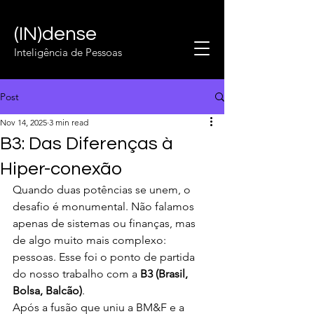
(IN)dense
Inteligência de Pessoas
Post
Nov 14, 2025
3 min read
B3: Das Diferenças à
Hiper-conexão
Quando duas potências se unem, o 
desafio é monumental. Não falamos 
apenas de sistemas ou finanças, mas 
de algo muito mais complexo: 
pessoas. Esse foi o ponto de partida 
do nosso trabalho com a 
B3 (Brasil, 
Bolsa, Balcão)
.
Após a fusão que uniu a BM&F e a 